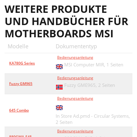
WEITERE PRODUKTE
UND HANDBÜCHER FÜR
MOTHERBOARDS MSI
Modelle
Dokumententyp
Bedienungsanleitung
KA780G Series
MSI Computer MIR,
1 Seiten
Bedienungsanleitung
Fuzzy GM965
Fuzzy GME965,
2 Seiten
Bedienungsanleitung
645 Combo
In Store Ad.pmd - Circular Systems,
2 Seiten
Bedienungsanleitung
880GMA-E45