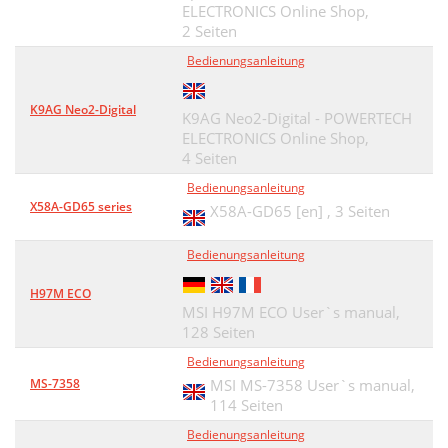
ELECTRONICS Online Shop,
2 Seiten
Bedienungsanleitung
K9AG Neo2-Digital
K9AG Neo2-Digital - POWERTECH
ELECTRONICS Online Shop,
4 Seiten
Bedienungsanleitung
X58A-GD65 series
X58A-GD65 [en] ,
3 Seiten
Bedienungsanleitung
H97M ECO
MSI H97M ECO User`s manual,
128 Seiten
Bedienungsanleitung
MS-7358
MSI MS-7358 User`s manual,
114 Seiten
Bedienungsanleitung