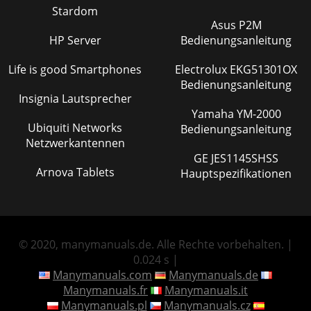
Stardom
Asus P2M
HP Server
Bedienungsanleitung
Life is good Smartphones
Electrolux EKG51301OX
Bedienungsanleitung
Insignia Lautsprecher
Yamaha YM-2000
Ubiquiti Networks
Bedienungsanleitung
Netzwerkantennen
GE JES1145SHSS
Arnova Tablets
Hauptspezifikationen
© 2020, manymanuals.de. Alle Rechte vorbehalten. |
0.024 s |
Manymanuals.com
Manymanuals.de
Manymanuals.fr
Manymanuals.it
Manymanuals.pl
Manymanuals.cz