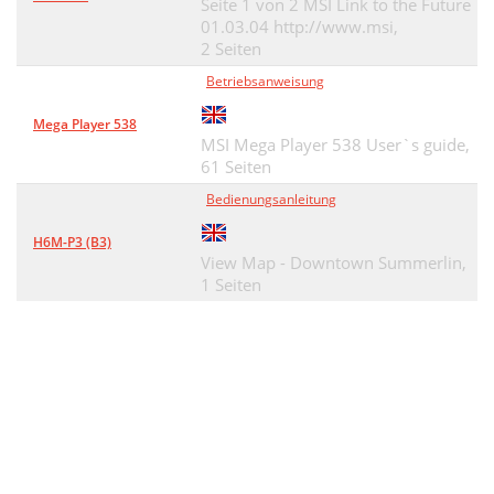
Seite 1 von 2 MSI Link to the Future
01.03.04 http://www.msi,
2 Seiten
Betriebsanweisung
Mega Player 538
MSI Mega Player 538 User`s guide,
61 Seiten
Bedienungsanleitung
H6M-P3 (B3)
View Map - Downtown Summerlin,
1 Seiten