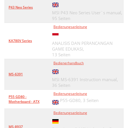
P43 Neo Series
MSI P43 Neo Series User`s manual,
95 Seiten
Bedienungsanleitung
KA780V Series
ANALISIS DAN PERANCANGAN
GAME EDUKASI,
13 Seiten
Bedienerhandbuch
MS-6391
MSI MS-6391 Instruction manual,
36 Seiten
Bedienungsanleitung
P55 GD80 -
P55-GD80,
3 Seiten
Motherboard - ATX
Bedienungsanleitung
MS-8937