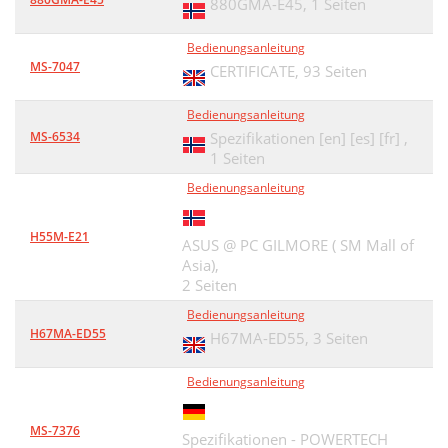
880GMA-E45,
1 Seiten
Bedienungsanleitung
MS-7047
CERTIFICATE,
93 Seiten
Bedienungsanleitung
MS-6534
Spezifikationen [en] [es] [fr] ,
1 Seiten
Bedienungsanleitung
H55M-E21
ASUS @ PC GILMORE ( SM Mall of
Asia),
2 Seiten
Bedienungsanleitung
H67MA-ED55
H67MA-ED55,
3 Seiten
Bedienungsanleitung
MS-7376
Spezifikationen - POWERTECH