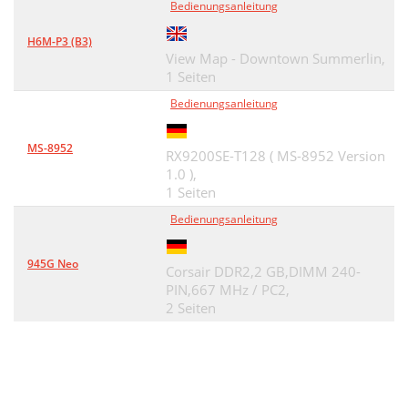
Bedienungsanleitung
H6M-P3 (B3)
View Map - Downtown Summerlin,
1 Seiten
Bedienungsanleitung
MS-8952
RX9200SE-T128 ( MS-8952 Version
1.0 ),
1 Seiten
Bedienungsanleitung
945G Neo
Corsair DDR2,2 GB,DIMM 240-
PIN,667 MHz / PC2,
2 Seiten