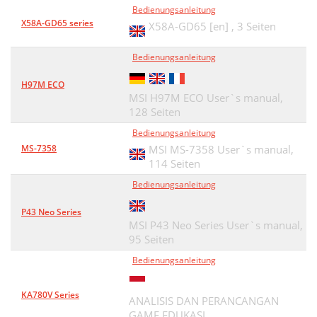
Bedienungsanleitung
X58A-GD65 series
X58A-GD65 [en] ,
3 Seiten
Bedienungsanleitung
H97M ECO
MSI H97M ECO User`s manual,
128 Seiten
Bedienungsanleitung
MS-7358
MSI MS-7358 User`s manual,
114 Seiten
Bedienungsanleitung
P43 Neo Series
MSI P43 Neo Series User`s manual,
95 Seiten
Bedienungsanleitung
KA780V Series
ANALISIS DAN PERANCANGAN
GAME EDUKASI,