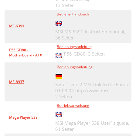
13 Seiten
Bedienerhandbuch
MS-6391
MSI MS-6391 Instruction manual,
36 Seiten
Bedienungsanleitung
P55 GD80 -
P55-GD80,
3 Seiten
Motherboard - ATX
Bedienungsanleitung
MS-8937
Seite 1 von 2 MSI Link to the Future
01.03.04 http://www.msi,
2 Seiten
Betriebsanweisung
Mega Player 538
MSI Mega Player 538 User`s guide,
61 Seiten