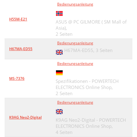
Bedienungsanleitung
H55M-E21
ASUS @ PC GILMORE ( SM Mall of
Asia),
2 Seiten
Bedienungsanleitung
H67MA-ED55
H67MA-ED55,
3 Seiten
Bedienungsanleitung
MS-7376
Spezifikationen - POWERTECH
ELECTRONICS Online Shop,
2 Seiten
Bedienungsanleitung
K9AG Neo2-Digital
K9AG Neo2-Digital - POWERTECH
ELECTRONICS Online Shop,
4 Seiten