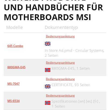
UND HANDBÜCHER FÜR
MOTHERBOARDS MSI
Modelle
Dokumententyp
Bedienungsanleitung
645 Combo
In Store Ad.pmd - Circular Systems,
2 Seiten
Bedienungsanleitung
880GMA-E45
880GMA-E45,
1 Seiten
Bedienungsanleitung
MS-7047
CERTIFICATE,
93 Seiten
Bedienungsanleitung
MS-6534
Spezifikationen [en] [es] [fr] ,
1 Seiten