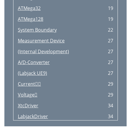
ATMega32
19
ATMega128
19
System Boundary
22
Measurement Device
27
(Internal Development)
27
A/D-Converter
27
(Labjack UE9)
27
Current
29
Voltage
29
XtcDriver
34
LabjackDriver
34
Sensor <Interface>
36