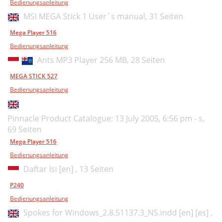
Bedienungsanleitung
MSI MEGA Stick 1 User`s manual,
31 Seiten
Mega Player 516
Bedienungsanleitung
Ants MP3 Player 256 MB,
28 Seiten
MEGA STICK 527
Bedienungsanleitung
Pinnacle Product Catalogue: 13 July 2005, 6:56 pm - s,
69 Seiten
Mega Player 516
Bedienungsanleitung
Daftar Isi [en] ,
13 Seiten
P240
Bedienungsanleitung
Spokes for Windows_2.8.51137.3_NS.indd [en] [es] ,