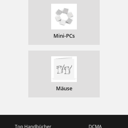
Mini-PCs
Mäuse
Top Handbücher
DCMA