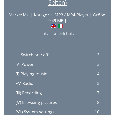
Seiten)
Marke:
Msi
| Kategorie:
MP3 / MP4-Player
| Größe:
0.49 MB |
Inhaltsverzeichnis
III. Switch on / off
3
IV. Power
3
(Ⅰ) Playing music
4
FM Radio
5
(Ⅲ) Recording
7
(Ⅴ) Browsing pictures
8
(Ⅶ) System settings
10