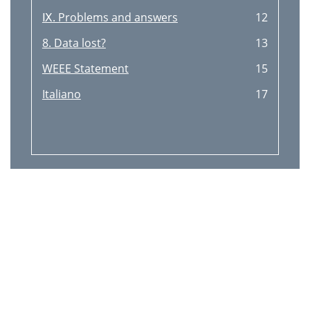
Ⅸ. Problems and answers
12
8. Data lost?
13
WEEE Statement
15
Italiano
17